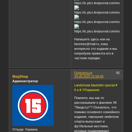
Напишите здесь или на
fanzines@mail.ru, кому
интересно это издание и мы
попробуем привезти его в
частном порядке.
Поделиться
92
MagShop
29.08.2020 15:58:46
Администратор
Landshuda blauhelm spezial #
6 и # 7/Германия
Помните, мы как-то
рассказывали о фанзине ХК
"Ландсхут"? Оказалось, что
помимо основного хоккейного
издания, тамошние любители
спорта выпускают и
футбольные вестники,
Откуда:
Украина
которые поддерживают