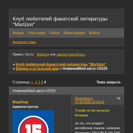
Клуб любителей фанатской литературы
"МагШоп"
Форум
Участники
Поиск
Регистрация
Войти
Активные темы
Привет, Гость!
Войдите
или
зарегистрируйтесь
.
»
Клуб любителей фанатской литературы "МагШоп"
»
Европа и остальной мир
»
Новинки/Май-август/2020
Страница:
«
1
2
3
4
Тема закрыта
Новинки/Май-август/2020
Поделиться
91
MagShop
27.08.2020 13:59:14
Администратор
Trouble on the terraces/
Испания
ля тех, кто владеет
английским языком, название
фотокниги TROUBLE ON THE