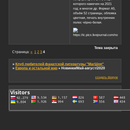
которого намечен на 2021
год; и многое др. Формат А5,
объём 52 страницы, обложка
цветная, печать внутренних
полос чёрно-белая.
Тема закрыта
Страница:
«
1
2
3
4
»
Клуб любителей фанатской литературы "МагШоп"
»
Европа и остальной мир
»
Новинки/Май-август/2020
создать форум