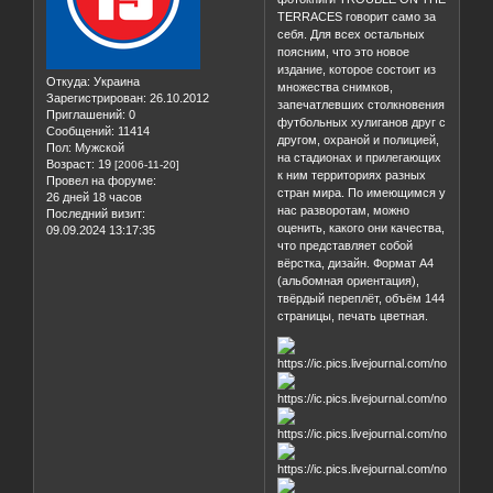
TERRACES говорит само за
себя. Для всех остальных
поясним, что это новое
издание, которое состоит из
Откуда:
Украина
множества снимков,
Зарегистрирован
: 26.10.2012
запечатлевших столкновения
Приглашений:
0
футбольных хулиганов друг с
Сообщений:
11414
другом, охраной и полицией,
Пол:
Мужской
на стадионах и прилегающих
Возраст:
19
[2006-11-20]
к ним территориях разных
Провел на форуме:
стран мира. По имеющимся у
26 дней 18 часов
нас разворотам, можно
Последний визит:
оценить, какого они качества,
09.09.2024 13:17:35
что представляет собой
вёрстка, дизайн. Формат А4
(альбомная ориентация),
твёрдый переплёт, объём 144
страницы, печать цветная.