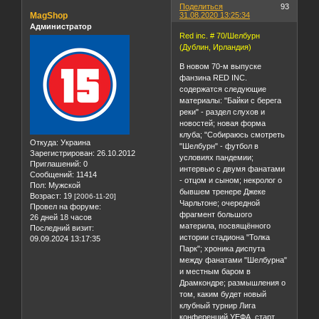
Поделиться
93
MagShop
31.08.2020 13:25:34
Администратор
Red inc. # 70/Шелбурн
(Дублин, Ирландия)
В новом 70-м выпуске
фанзина RED INC.
содержатся следующие
материалы: "Байки с берега
реки" - раздел слухов и
новостей; новая форма
клуба; "Собираюсь смотреть
Откуда:
Украина
"Шелбурн" - футбол в
Зарегистрирован
: 26.10.2012
условиях пандемии;
Приглашений:
0
интервью с двумя фанатами
Сообщений:
11414
- отцом и сыном; некролог о
Пол:
Мужской
бывшем тренере Джеке
Возраст:
19
[2006-11-20]
Чарльтоне; очередной
Провел на форуме:
фрагмент большого
26 дней 18 часов
материла, посвящённого
Последний визит:
истории стадиона "Толка
09.09.2024 13:17:35
Парк"; хроника диспута
между фанатами "Шелбурна"
и местным баром в
Драмкондре; размышления о
том, каким будет новый
клубный турнир Лига
конференций УЕФА, старт