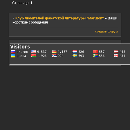
Страница:
1
»
Клуб любителей фанатской литературы "МагШоп"
»
Ваши
короткие сообщения
создать форум