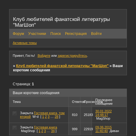
Клуб любителей фанатской литературы
"МагШоп"
Форум
Участники
Поиск
Регистрация
Войти
Активные темы
Привет, Гость!
Войдите
или
зарегистрируйтесь
.
»
Клуб любителей фанатской литературы "МагШоп"
»
Ваши
короткие сообщения
Страница:
1
Ваши короткие сообщения
Последнее
Тема
Ответов
Просмотров
сообщение
30.01.2022
Закрыта
Гостевая книга, том
810
25183
14:48:17
второй
W-d
[
1
2
3
…
28
]
MagShop
Закрыта
Гостевая книга
09.06.2015
999
22919
MagShop
[
1
2
3
…
34
]
11:40:40
Диван