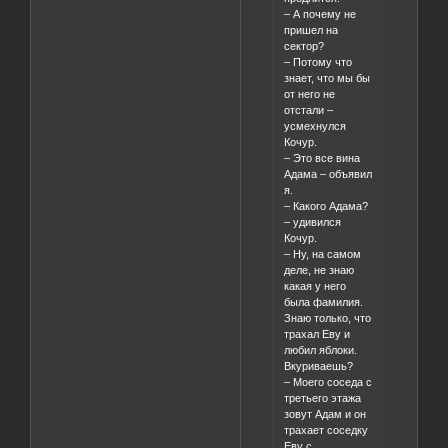
– А почему не
пришел на
сектор?
– Потому что
знает, что мы бы
от него не
отстали –
усмехнулся
Кочур.
– Это все вина
Адама – объявил
я.
– Какого Адама?
– удивился
Кочур.
– Ну, на самом
деле, не знаю
какая у него
была фамилия.
Знаю только, что
трахал Еву и
любил яблоки.
Вкуриваешь?
– Моего соседа с
третьего этажа
зовут Адам и он
трахает соседку
Еву с