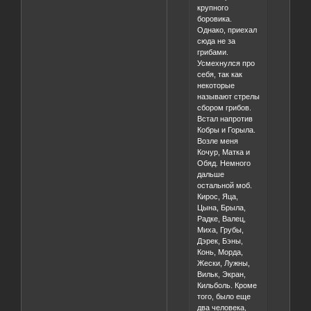
крупного
боровика.
Однако, приехал
сюда не за
грибами.
Усмехнулся про
себя, так как
некоторые
называют стрелы
сбором грибов.
Встал напротив
Кобры и Горыла.
Возле меня
Кочур, Матка и
Обяд. Немного
дальше
остальной моб.
Кирос, Яца,
Цына, Брыла,
Радке, Валец,
Миха, Грубы,
Дэрек, Бэны,
Конь, Морда,
Жески, Лужны,
Вильк, Экран,
Кильболь. Кроме
того, было еще
два человека,