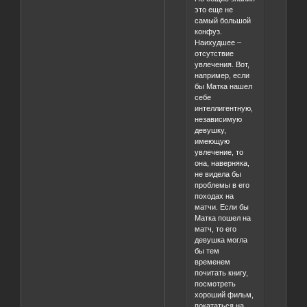
это еще не
самый большой
конфуз.
Наихудшее –
отсутствие
увлечения. Вот,
например, если
бы Матка нашел
себе
интеллигентную,
независимую
девушку,
имеющую
увлечение, то
она, наверняка,
не видела бы
проблемы в его
походах на
матчи. Если бы
Матка пошел на
матч, то его
девушка могла
бы тем
временем
почитать книгу,
посмотреть
хороший фильм,
покататься на