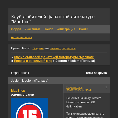
Клуб любителей фанатской литературы
"МагШоп"
Форум
Участники
Поиск
Регистрация
Войти
Активные темы
Привет, Гость!
Войдите
или
зарегистрируйтесь
.
»
Клуб любителей фанатской литературы "МагШоп"
»
Европа и остальной мир
»
Jestem kibolem (Польша)
Страница:
1
Тема закрыта
Jestem kibolem (Польша)
Поделиться
1
MagShop
25.07.2013 14:35:44
Администратор
Рецензия на книгу Jestem
kibolem от юзера ЖЖ
dziki_kaban
Только недавно дочитал эту
книгу. Сразу можно сказать,