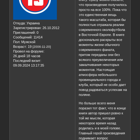
что произведение получилось
просто на все 100%. Пока что
это единственная вещь
такого масштаба, которая бы
Откуда:
Украина
полностью отражала реалии
Зарегистрирован
: 26.10.2012
современного околофутбола
Приглашений:
0
в Восточной Европе. В книге
Сообщений:
11414
досконально раскрыты все
Пол:
Мужской
моменты жизни обычного
Возраст:
19
[2006-11-20]
современного фаната,
Провел на форуме:
притом переданы они без
26 дней 18 часов
всякого преувеличения или
Последний визит:
замалчивания некоторых
09.09.2024 13:17:35
моментов. Настоящая
атмосфера небольшого
провинциального города и
клуба, который не особо дает
повод радоваться успехам на
поляне.
Но больше всего меня
поразил тот факт, что в конце
книги автор пришел ровно к
той же мысли, которая
некоторое время назад
родилась и в моей голове.
Главный герой произведения
поднимает вопрос