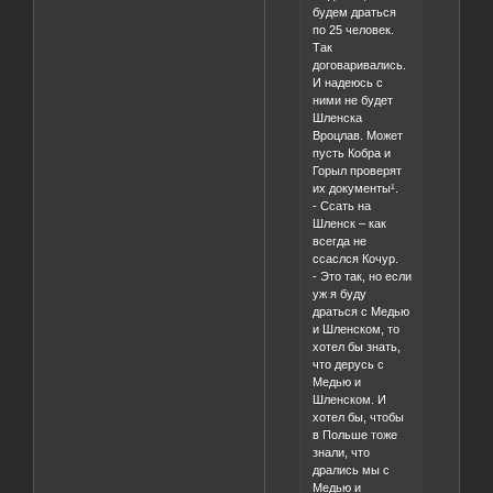
будем драться
по 25 человек.
Так
договаривались.
И надеюсь с
ними не будет
Шленска
Вроцлав. Может
пусть Кобра и
Горыл проверят
их документы¹.
- Ссать на
Шленск – как
всегда не
ссаслся Кочур.
- Это так, но если
уж я буду
драться с Медью
и Шленском, то
хотел бы знать,
что дерусь с
Медью и
Шленском. И
хотел бы, чтобы
в Польше тоже
знали, что
дрались мы с
Медью и