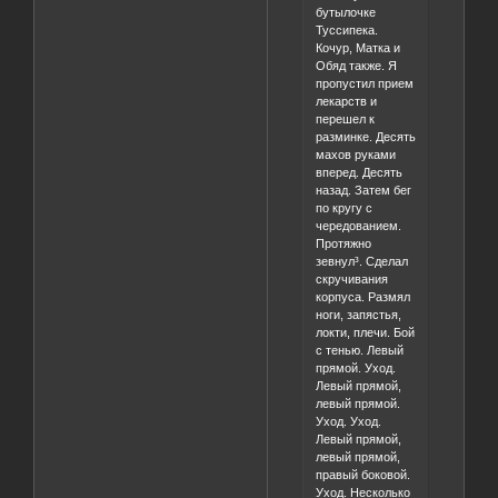
бутылочке
Туссипека.
Кочур, Матка и
Обяд также. Я
пропустил прием
лекарств и
перешел к
разминке. Десять
махов руками
вперед. Десять
назад. Затем бег
по кругу с
чередованием.
Протяжно
зевнул³. Сделал
скручивания
корпуса. Размял
ноги, запястья,
локти, плечи. Бой
с тенью. Левый
прямой. Уход.
Левый прямой,
левый прямой.
Уход. Уход.
Левый прямой,
левый прямой,
правый боковой.
Уход. Несколько