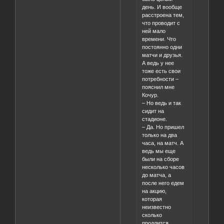
день. И вообще
расстроена тем,
что проводит с
ней мало
времени. Что
постоянно одни
матчи и друзья.
А ведь у нее
тоже есть свои
потребности –
пояснил мне
Кочур.
– Но ведь и так
сидит на
стадионе.
– Да. Но пришел
только на два
часа, на матч. А
ведь мы еще
были на сборе
несколько часов
до матча, а
после него едем
на акцию,
которая
неизвестно
сколько
продлится.