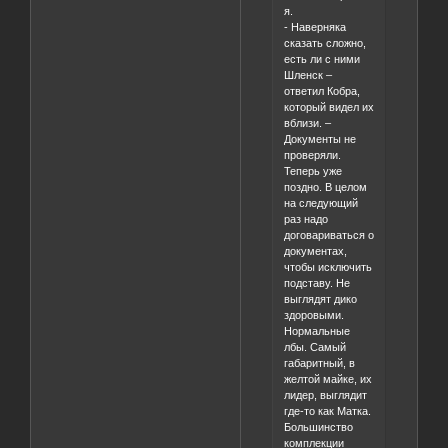
я.
- Наверняка
сказать сложно,
есть ли с ними
Шленск –
ответил Кобра,
который видел их
вблизи. –
Документы не
проверяли.
Теперь уже
поздно. В целом
на следующий
раз надо
договариваться о
документах,
чтобы исключить
подставу. Не
выглядят дико
здоровыми.
Нормальные
лбы. Самый
габаритный, в
желтой майке, их
лидер, выглядит
где-то как Матка.
Большинство
комплекции