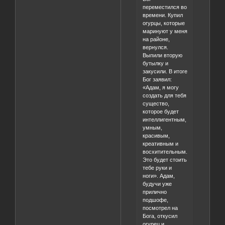
переместился во
времени. Купил
огурцы, которые
маринуют у меня
на районе,
вернулся.
Выпили вторую
бутылку и
закусили. В итоге
Бог заявил:
«Адам, я могу
создать для тебя
существо,
которое будет
интеллигентным,
умным,
красивым,
креативным и
восхитительным.
Это будет стоить
тебе руки и
ноги». Адам,
будучи уже
прилично
подшофе,
посмотрел на
Бога, откусил
огурец и