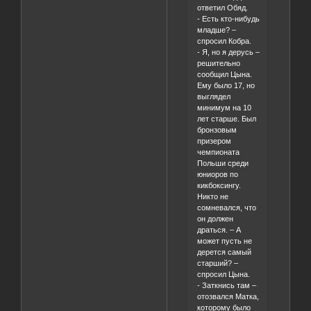
ответил Обяд.
- Есть кто-нибудь
младше? –
спросил Кобра.
- Я, но я дерусь –
решительно
сообщил Цына.
Ему было 17, но
выглядел
минимум на 10
лет старше. Был
бронзовым
призером
чемпионата
Польши среди
юниоров по
кикбоксингу.
Никто не
сомневался, что
он должен
драться. – А
может пусть не
дерется самый
старший? –
спросил Цына.
- Заткнись там –
отозвался Матка,
которому было