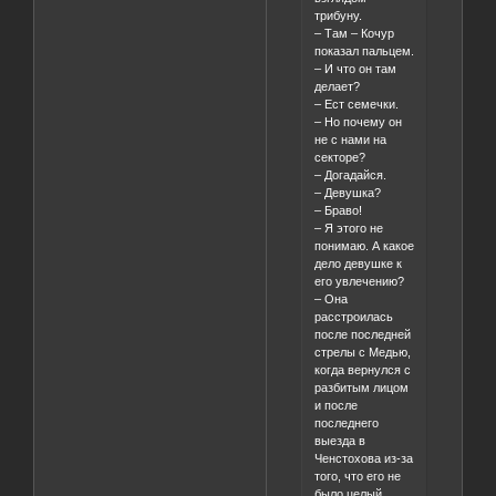
трибуну.
– Там – Кочур
показал пальцем.
– И что он там
делает?
– Ест семечки.
– Но почему он
не с нами на
секторе?
– Догадайся.
– Девушка?
– Браво!
– Я этого не
понимаю. А какое
дело девушке к
его увлечению?
– Она
расстроилась
после последней
стрелы с Медью,
когда вернулся с
разбитым лицом
и после
последнего
выезда в
Ченстохова из-за
того, что его не
было целый