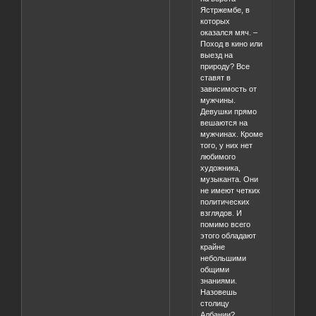
Ястржембе, в
которых
оказался мяч. –
Поход в кино или
выезд на
природу? Все
ставят в
зависимость от
мужчины.
Девушки прямо
вешаются на
мужчинах. Кроме
того, у них нет
любимого
художника,
музыканта. Они
не имеют четких
политических
взглядов. И
помимо всего
этого обладают
крайне
небольшими
общими
знаниями.
Назовешь
столицу
Албании?