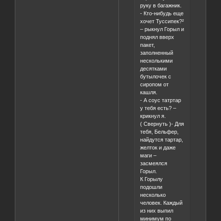
руку в багажник.
- Кто-нибудь еще
хочет Туссипек?²
– рыкнул Горыл и
поднял вверх
пакет,
заполненный
несколькими
десятками
бутылочек с
сиропом от
кашля.
- А соус татртар
у тебя есть? –
крикнул я.
( Свернуть )- Для
тебя, Бельфер,
найдутся тартар,
желток и даже
маги –
засмеялся
Горыл.
К Горылу
подошли
несколько
человек. Каждый
из них выпил
минимум по