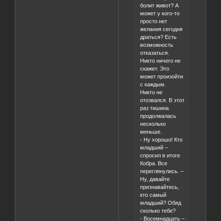
болит живот? А
может у кого-то
просто нет
желания сегодня
драться? Есть
возможность
отказаться.
Никто ничего не
скажет. Это
может произойти
с каждым.
Никто не
отозвался. В этот
раз тишина
продолжалась
несколько
меньше.
- Ну хорошо! Кто
младший –
спросил в итоге
Кобра. Все
переглянулись. –
Ну, давайте
признавайтесь,
кто самый
младший? Обяд
сколько тебе?
- Восемнадцать –