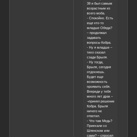
38 и был самым
возрастным из
всего моба.
- Спокойно. Есть
еще кто-то
младше Обяда?
– продолжал
задавать
вопросы Кобра.
- Ну я младше –
тихо сказал
сзади Брыля.
- Ну тогда,
Брыля, сегодня
отдохнешь.
Будет еще
возможность
проявить себя.
Впереди у тебя
много лет драк –
¬принял решение
Кобра. Брыля
ничего не
ответил.
- Что там Медь?
Приехали со
Шленском или
сами? – спросил