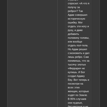
спросил: «А что я
получу за
ребро»? Так
Адам совершил
историческую
ошибку. Мог
отдать эти ногу и
руку, и даже
добавить
половину головы,
или вообще
отдать пол-тела.
Но Адам решил
сэкономить и дал
лишь ребро. Сам
понимешь, что за
тысячу злотых
«Феррари» не
купишь. И Бог
создал Адаму
Еву. Вот теперь и
посмотри на
всех этих
женщин, которые
ходят по Земле.
В 95% случаев
они нудные,
бесцветные и не