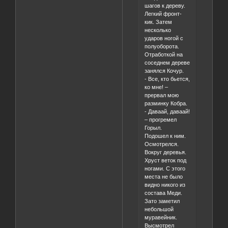
шагов к дереву.
Легкий фронт-
кик. Затем
несколько
ударов ногой с
полуоборота.
Отработкой на
соседнем дереве
занялся Кочур.
- Все, кто бьется,
ко мне! –
прервал мою
разминку Кобра.
- Даваай, даваай!
– прогремел
Горыл.
Подошел к ним.
Осмотрелся.
Вокруг деревья.
Хруст веток под
ногами. С этого
места не было
видно никого из
состава Меди.
Зато заметил
небольшой
муравейник.
Высмотрел