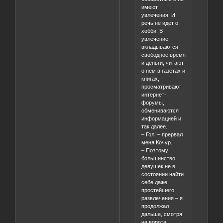
имеют
увлечения. И
речь не идет о
хобби. В
увлечение
вкладываются
свободное время
и деньги, читают
о нем в газетах и
книгах,
просматривают
интернет-
форумы,
обмениваются
информацией и
так далее.
– Гол! – прервал
меня Кочур.
– Поэтому
большинство
девушек не в
состоянии найти
себе даже
простейшего
развлечения – я
продолжал
дальше, смотря
на ворота