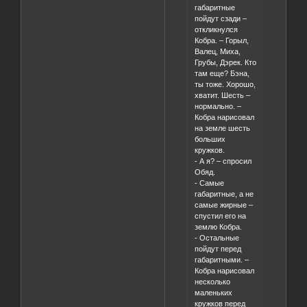
габаритные
пойдут сзади –
откликнулся
Кобра. – Горыл,
Валец, Миха,
Грубы, Дэрек. Кто
там еще? Бэна,
ты тоже. Хорошо,
хватит. Шесть –
нормально. –
Кобра нарисовал
на земле шесть
больших
кружков.
- А я? – спросил
Обяд.
- Самые
габаритные, а не
самые жирные –
спустил его на
землю Кобра.
- Остальные
пойдут перед
габаритными. –
Кобра нарисовал
несколько
маленьких
кружков перед