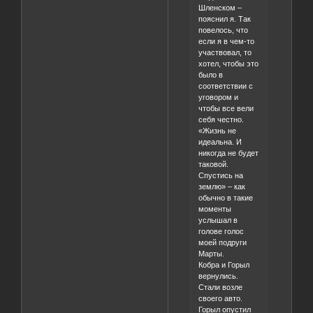
Шленском –
пояснил я. Так
повелось, что
если я в чем-то
участвовал, то
хотел, чтобы это
было в
соответствии с
уговором и
чтобы все вели
себя честно.
«Жизнь не
идеальна. И
никогда не будет
таковой.
Спустись на
землю» – как
обычно в такие
моменты
услышал в
голове голос
моей подруги
Марты.
Кобра и Горыл
вернулись.
Стали возле
своего авто.
Горыл опустил