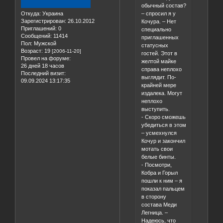
обычный состав?
Откуда:
Украина
– спросил я у
Зарегистрирован
: 26.10.2012
Кочура. – Нет
Приглашений:
0
специально
Сообщений:
11414
приглашенных
Пол:
Мужской
статусных
Возраст:
19
[2006-11-20]
гостей. Этот в
Провел на форуме:
желтой майке
26 дней 18 часов
справа неплохо
Последний визит:
выглядит. По-
09.09.2024 13:17:35
крайней мере
издалека. Могут
неплохо
выступить.
- Скоро сможешь
убедиться в этом
– усмехнулся
Кочур и закончил
мотать свои
белые бинты.
- Посмотри,
Кобра и Горыл
пошли к ним – я
показал пальцем
в сторону
состава Меди
Легница. –
Надеюсь, что