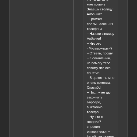
мне помочь.
Знаешь столицу
Албании?
– Громче! –
послышалось из
телефона.
– Назови столицу
Албании!
– Что это
«Миллионеры»?
– Ответь, прошу.
– К сожалению,
не помогу тебе,
потому что без
понятия.
– В целом ты мне
очень помогла.
Спасибо!
– Но.... – не дал
закончить
Барбаре,
выключив
телефон.
– Ну что я
говорил? –
спросил
риторически. –
Но общие знания