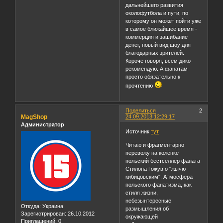
дальнейшего развития
околофутбола и пути, по
которому он может пойти уже
в самое ближайшее время -
коммерция и зашибание
денег, новый вид шоу для
благодарных зрителей.
Короче говоря, всем дико
рекомендую. А фанатам
просто обязательно к
прочтению
Поделиться
2
MagShop
24.09.2013 12:29:17
Администратор
Источник
тут
Читаю и фрагментарно
перевожу на коленке
польский бестселлер фаната
Стилона Гожув о "жычю
кибицовским". Атмосфера
польского фанатизма, как
стиля жизни,
небезынтересные
Откуда:
Украина
размышления об
Зарегистрирован
: 26.10.2012
окружающей
Приглашений:
0