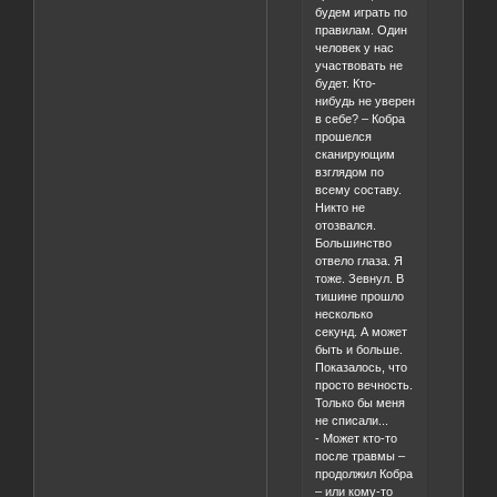
будем играть по
правилам. Один
человек у нас
участвовать не
будет. Кто-
нибудь не уверен
в себе? – Кобра
прошелся
сканирующим
взглядом по
всему составу.
Никто не
отозвался.
Большинство
отвело глаза. Я
тоже. Зевнул. В
тишине прошло
несколько
секунд. А может
быть и больше.
Показалось, что
просто вечность.
Только бы меня
не списали...
- Может кто-то
после травмы –
продолжил Кобра
– или кому-то