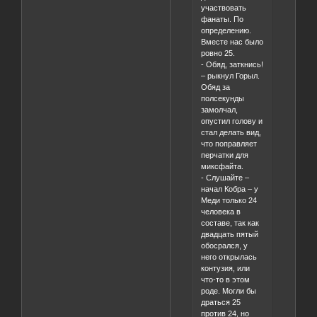
участвовать
фанаты. По
определению.
Вместе нас было
ровно 25.
- Обяд, заткнись!
– рыкнул Горыл.
Обяд за
полсекунды
замолчал,
опустил голову и
стал делать вид,
что поправляет
перчатки для
миксфайта.
- Слушайте –
начал Кобра – у
Меди только 24
человека в
составе, так как
двадцать пятый
обосрался, у
него открылась
контузия, или
что-то в этом
роде. Могли бы
драться 25
против 24, но