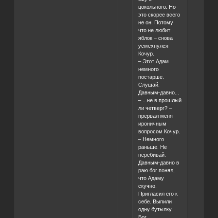
цокольного. Но
это скорее всего
не он. Потому
что не любит
яблок – снова
усмехнулся
Кочур.
– Этот Адам
немного
постарше.
Слушай.
Давным-давно...
– ...не в прошлый
ли четверг? –
прервал меня
ироничным
вопросом Кочур.
– Немного
раньше. Не
перебивай.
Давным-давно в
раю бог понял,
что Адаму
скучно.
Пригласил его к
себе. Выпили
одну бутылку.
Бог