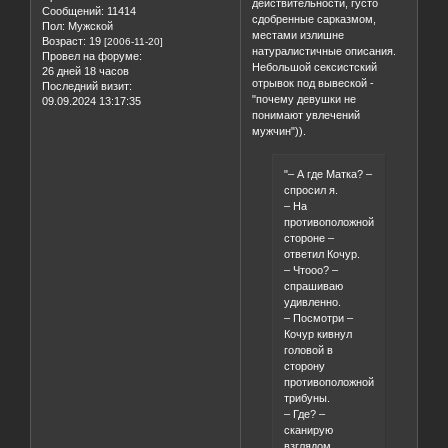
действительности, густо
Сообщений:
11414
сдобренные сарказмом,
Пол:
Мужской
местами излишне
Возраст:
19
[2006-11-20]
натуралистичные описания.
Провел на форуме:
Небольшой сексистский
26 дней 18 часов
отрывок под вывеской -
Последний визит:
"почему девушки не
09.09.2024 13:17:35
понимают увлечений
мужчин")).
"– А где Матка? –
спросил я.
– На
противоположной
стороне –
ответил Кочур.
– Чтооо? –
спрашиваю
удивленно.
– Посмотри –
Кочур кивнул
головой в
сторону
противоположной
трибуны.
– Где? –
сканирую
взглядом