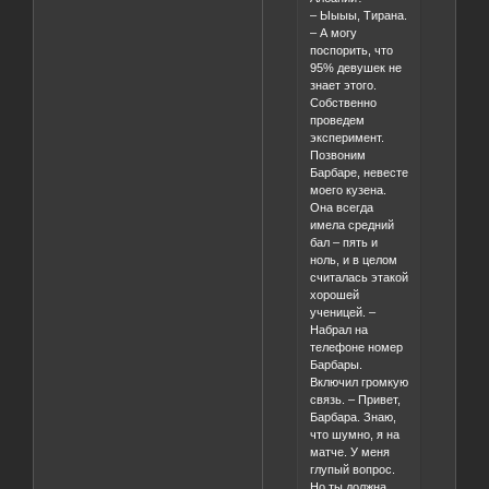
– Ыыыы, Тирана.
– А могу
поспорить, что
95% девушек не
знает этого.
Собственно
проведем
эксперимент.
Позвоним
Барбаре, невесте
моего кузена.
Она всегда
имела средний
бал – пять и
ноль, и в целом
считалась этакой
хорошей
ученицей. –
Набрал на
телефоне номер
Барбары.
Включил громкую
связь. – Привет,
Барбара. Знаю,
что шумно, я на
матче. У меня
глупый вопрос.
Но ты должна