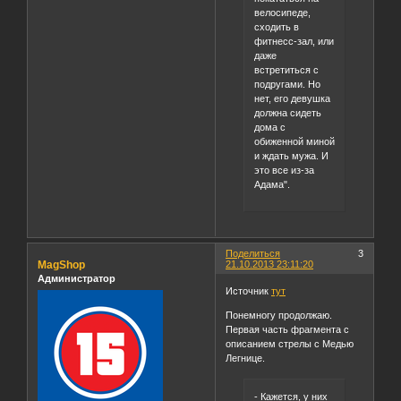
велосипеде,
сходить в
фитнесс-зал, или
даже
встретиться с
подругами. Но
нет, его девушка
должна сидеть
дома с
обиженной миной
и ждать мужа. И
это все из-за
Адама".
Поделиться
3
MagShop
21.10.2013 23:11:20
Администратор
Источник
тут
Понемногу продолжаю.
Первая часть фрагмента с
описанием стрелы с Медью
Легнице.
- Кажется, у них