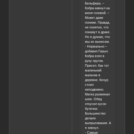
Бельфера. –
Кобра кивнул на
меня головой. –
Может даже
пониже. Правда,
не понятно, что
покажут в драке.
Но я думаю, что
мы их вынесем.
- Нормально –
добавил Горыл.
Кобра взял в
руку прутик.
Присел. Как тот
маленький
мальчик в
деревне. Кочур
стоял
неподвижно.
Матка разминал
шею. Обяд
откусил кусок
булочки.
Большинство
делало
выпрыгивания. А
я зевнул.
- Самые