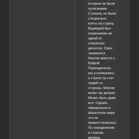
которые не были
хулиганами
Стилона, но были
специально
взяты на стрелу.
Воджирей был
охранником на
одной из
хожувских
дискотек. Ожех
занимался
боксом вместе с
Коброй.
Периодически
мы усиливались
к стреле за счет
людей со
стороны. Многие
мобы так делали.
Может быть даже
все. Однако,
официально в
фанатском мире
это не
приветствовалось.
По определению
в стрелах
должны