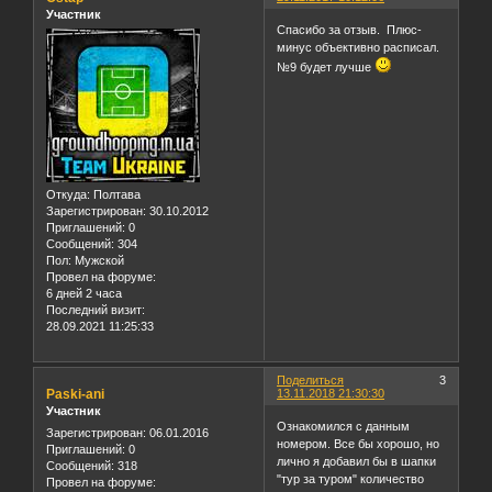
Участник
Спасибо за отзыв. Плюс-
минус объективно расписал.
№9 будет лучше
Откуда:
Полтава
Зарегистрирован
: 30.10.2012
Приглашений:
0
Сообщений:
304
Пол:
Мужской
Провел на форуме:
6 дней 2 часа
Последний визит:
28.09.2021 11:25:33
Поделиться
3
Paski-ani
13.11.2018 21:30:30
Участник
Ознакомился с данным
Зарегистрирован
: 06.01.2016
номером. Все бы хорошо, но
Приглашений:
0
лично я добавил бы в шапки
Сообщений:
318
"тур за туром" количество
Провел на форуме: