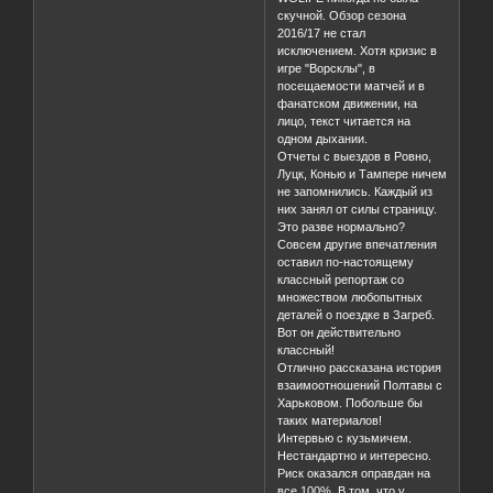
скучной. Обзор сезона
2016/17 не стал
исключением. Хотя кризис в
игре "Ворсклы", в
посещаемости матчей и в
фанатском движении, на
лицо, текст читается на
одном дыхании.
Отчеты с выездов в Ровно,
Луцк, Конью и Тампере ничем
не запомнились. Каждый из
них занял от силы страницу.
Это разве нормально?
Совсем другие впечатления
оставил по-настоящему
классный репортаж со
множеством любопытных
деталей о поездке в Загреб.
Вот он действительно
классный!
Отлично рассказана история
взаимоотношений Полтавы с
Харьковом. Побольше бы
таких материалов!
Интервью с кузьмичем.
Нестандартно и интересно.
Риск оказался оправдан на
все 100%. В том, что у