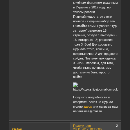
клубным фанзином изданным
в Украине в 2017 году, но
таковы реалии.
Главный недостаток этого
номера - скудный набор тем.
Считайте сами. Рубрика "Тур
за туром" занимает 18
страниц, раздел с выездами -
16; интервью - 3; рецензия -
тоже 3. Все! Для хорошего
журнала этого, конечно,
недостаточно. А для среднего
сойдет. Поэтому моя оценка
3.5 из 5. Впрочем, для того,
чтобы стать лучшим, ему
достаточно было просто
выйти.
Получить подробности и
оформить заказ на журнал
можно
здесь
или написав нам
на fanzines@mail.ru
Поделиться
2
Ostap
29.11.2017 10:12:06