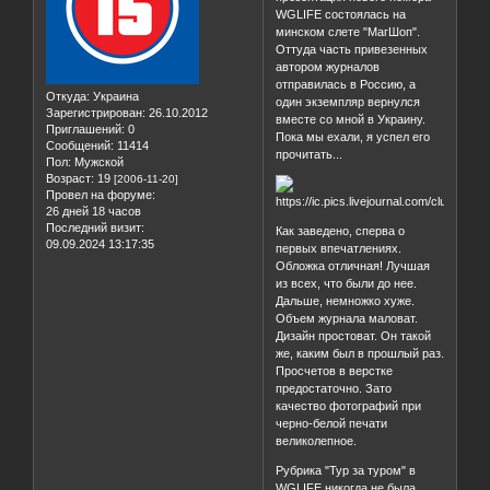
WGLIFE состоялась на
минском слете "МагШоп".
Оттуда часть привезенных
автором журналов
отправилась в Россию, а
Откуда:
Украина
один экземпляр вернулся
Зарегистрирован
: 26.10.2012
вместе со мной в Украину.
Приглашений:
0
Пока мы ехали, я успел его
Сообщений:
11414
прочитать...
Пол:
Мужской
Возраст:
19
[2006-11-20]
Провел на форуме:
26 дней 18 часов
Последний визит:
Как заведено, сперва о
09.09.2024 13:17:35
первых впечатлениях.
Обложка отличная! Лучшая
из всех, что были до нее.
Дальше, немножко хуже.
Объем журнала маловат.
Дизайн простоват. Он такой
же, каким был в прошлый раз.
Просчетов в верстке
предостаточно. Зато
качество фотографий при
черно-белой печати
великолепное.
Рубрика "Тур за туром" в
WGLIFE никогда не была