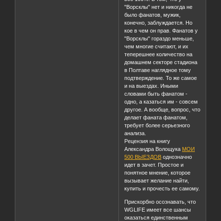
"Ворсклы" нет и никогда не
было фанатов, мужик,
конечно, заблуждается. Но
кое в чем он прав. Фанатов у
"Ворсклы" гораздо меньше,
чем многие считают, и их
теперешнее количество на
домашнем секторе стадиона
в Полтаве наглядное тому
подтверждение. То же самое
и на выездах. Иными
словами быть фанатом -
одно, а казаться им - совсем
другое. А вообще, вопрос, что
делает фаната фанатом,
требует более серьезного
анализа.
Рецензия на книгу
Александра Волощука
МОИ
500 ВЫЕЗДОВ
однозначно
идет в зачет. Простое и
понятное мнение, которое
вызывает желание найти,
купить и прочесть ее самому.
Прискорбно осознавать, что
WGLIFE имеет все шансы
оказаться единственным