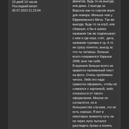
фанатов, будь то на выезде,
10 дней 14 часов
или дома. 2 выезда за
Последний визит:
05.07.2023 21:23:04
Ворсклу как-то совсем мало
для номера. Меньше чем у
Ефремевского Меча. Так же
выезда: будь-то за клуб, или
сборную, я бы в шапке
названия так же подписывал:
с кем и где игра, счёт, дата,
название турнира и тд. А то
не сразу понятно, выезд за
что ты читаешь. Больше
всего понравился Харьков
2008, вью так себе.
В журнале больше всего не
нравится наложенный текст
на фото. Очень проблемно
читать. Либо его надо
грамотно оформить, чтобы не
сливался с картинкой, либо
отказаться от такого
оформления. Многие не
согласятся, но в
большинстве случаев, это не
есть хорошо. Я вот в
некоторых момента чуть ли
не через лупу пытался
разглядеть буквы и понять