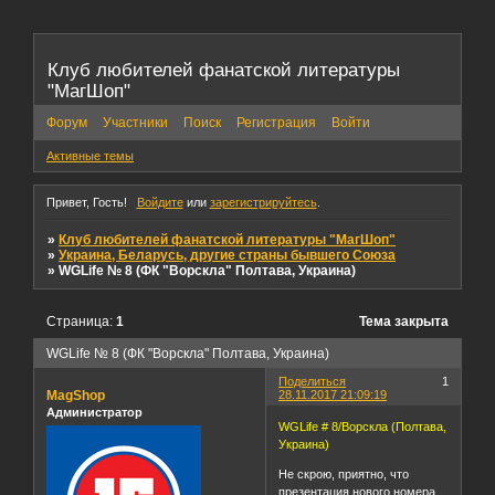
Клуб любителей фанатской литературы
"МагШоп"
Форум
Участники
Поиск
Регистрация
Войти
Активные темы
Привет, Гость!
Войдите
или
зарегистрируйтесь
.
»
Клуб любителей фанатской литературы "МагШоп"
»
Украина, Беларусь, другие страны бывшего Союза
»
WGLife № 8 (ФК "Ворскла" Полтава, Украина)
Страница:
1
Тема закрыта
WGLife № 8 (ФК "Ворскла" Полтава, Украина)
Поделиться
1
MagShop
28.11.2017 21:09:19
Администратор
WGLife # 8/Ворскла (Полтава,
Украина)
Не скрою, приятно, что
презентация нового номера