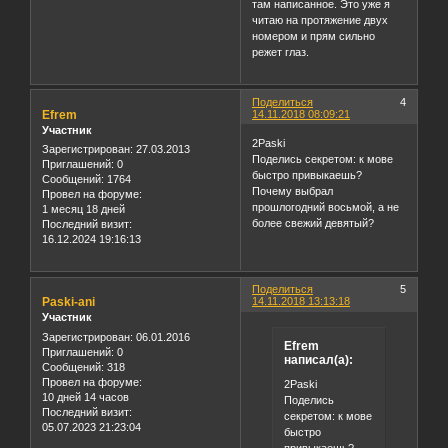
там написанное. Это уже я
читаю на протяжение двух
номером и прям сильно
режет глаз.
Поделиться
4
Efrem
14.11.2018 08:09:21
Участник
2Paski
Зарегистрирован
: 27.03.2013
Поделись секретом: к мове
Приглашений:
0
быстро привыкаешь?
Сообщений:
1764
Почему выбрал
Провел на форуме:
прошлогодний восьмой, а не
1 месяц 18 дней
более свежий девятый?
Последний визит:
16.12.2024 19:16:13
Поделиться
5
Paski-ani
14.11.2018 13:13:18
Участник
Зарегистрирован
: 06.01.2016
Efrem
Приглашений:
0
написал(а):
Сообщений:
318
Провел на форуме:
2Paski
10 дней 14 часов
Поделись
Последний визит:
секретом: к мове
05.07.2023 21:23:04
быстро
привыкаешь?