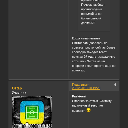
Почему выбрал
прошлогодний
восьмой, а не
более свежий
девятый?
Когда начал читать
Святослав, давалось не
совсем просто, сейчас более
свободно заходит текст.
не стал 9й ждать, заказал что
есть, но и 9й так же на
очереди стоит, просто еще не
приехал.
Поделиться
6
Ostap
26.12.2018 10:19:29
Участник
Paski-ani
Спасибо за отзыв. Самому
наложенный текст не
нравится