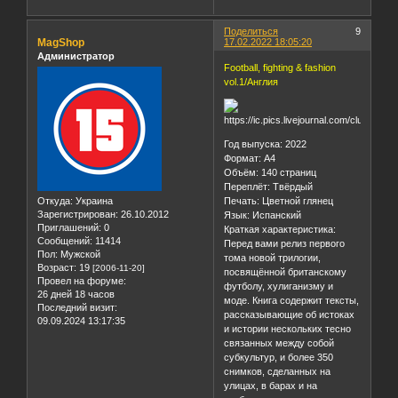
все предыдущие выпуски
СТЕПЕНИ
КРИСТАЛЛИЗАЦИИ.
Поделиться
9
MagShop
17.02.2022 18:05:20
Администратор
Football, fighting & fashion
vol.1/Англия
Год выпуска: 2022
Формат: А4
Объём: 140 страниц
Переплёт: Твёрдый
Откуда:
Украина
Печать: Цветной глянец
Зарегистрирован
: 26.10.2012
Язык: Испанский
Приглашений:
0
Краткая характеристика:
Сообщений:
11414
Перед вами релиз первого
Пол:
Мужской
тома новой трилогии,
Возраст:
19
[2006-11-20]
посвящённой британскому
Провел на форуме:
футболу, хулиганизму и
26 дней 18 часов
моде. Книга содержит тексты,
Последний визит:
рассказывающие об истоках
09.09.2024 13:17:35
и истории нескольких тесно
связанных между собой