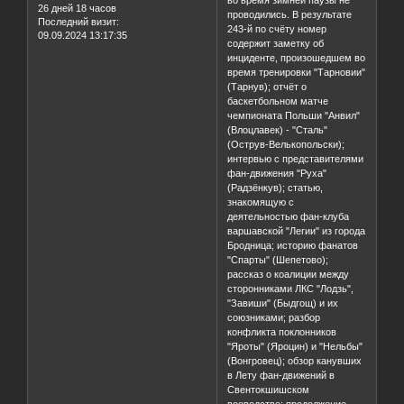
футбольных матчей, которые
Провел на форуме:
во время зимней паузы не
26 дней 18 часов
проводились. В результате
Последний визит:
243-й по счёту номер
09.09.2024 13:17:35
содержит заметку об
инциденте, произошедшем во
время тренировки "Тарновии"
(Тарнув); отчёт о
баскетбольном матче
чемпионата Польши "Анвил"
(Влоцлавек) - "Сталь"
(Острув-Велькопольски);
интервью с представителями
фан-движения "Руха"
(Радзёнкув); статью,
знакомящую с
деятельностью фан-клуба
варшавской "Легии" из города
Бродница; историю фанатов
"Спарты" (Шепетово);
рассказ о коалиции между
сторонниками ЛКС "Лодзь",
"Завиши" (Быдгощ) и их
союзниками; разбор
конфликта поклонников
"Яроты" (Яроцин) и "Нельбы"
(Вонгровец); обзор канувших
в Лету фан-движений в