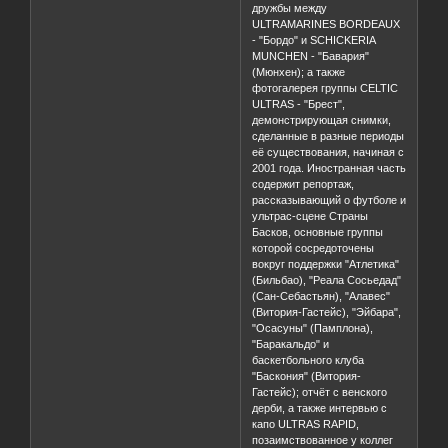
де Пари" - домашнем
стадионе парижского "Ред
Стара"; 10-летнем юбилее
дружбы между
ULTRAMARINES BORDEAUX
- "Бордо" и SCHICKERIA
MUNCHEN - "Бавария"
(Мюнхен); а также
фотогалерея группы CELTIC
ULTRAS - "Брест",
демонстрирующая снимки,
сделанные в разные периоды
её существования, начиная с
2001 года. Иностранная часть
содержит репортаж,
рассказывающий о футболе и
ультрас-сцене Страны
Басков, основные группы
которой сосредоточены
вокруг поддержки "Атлетика"
(Бильбао), "Реала Сосьедад"
(Сан-Себастьян), "Алавес"
(Витория-Гастейс), "Эйбара",
"Осасуны" (Памплона),
"Баракальдо" и
баскетбольного клуба
"Баскония" (Витория-
Гастейс); отчёт с венского