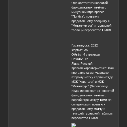
первому матчу новой серии
между МХК "Кристалл" и МХК
"Металлург" (Череповец).
Она состоит из новостей
фан-движения, отчёта о
минувшей игре против
"Полёта", превью к
предстоящему поединку с
"Металлургом" и турнирной
таблицы первенства НМХЛ.
Год выпуска: 2022
Формат: А5
Объём: 4 страницы
Печать: Ч/б
Язык: Русский
Краткая характеристика: Фан-
программка выпущена ко
второму матчу серии между
МХК "Кристалл" и МХК
"Металлург" (Череповец).
Издание состоит из новостей
фан-движения, отчёта о
первой игре между теми же
соперниками, превью к
предстоящему матчу и