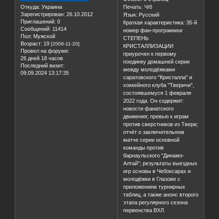
Объём: 8 страниц
Откуда:
Украина
Печать: Ч/б
Зарегистрирован
: 26.10.2012
Язык: Русский
Приглашений:
0
Краткая характеристика: 35-й
Сообщений:
11414
номер фан-программки
Пол:
Мужской
СТЕПЕНЬ
Возраст:
19
[2006-11-20]
КРИСТАЛЛИЗАЦИИ
Провел на форуме:
приурочен к первому
26 дней 18 часов
поединку домашней серии
Последний визит:
между молодёжками
09.09.2024 13:17:35
саратовского "Кристалла" и
хоккейного клуба "Тверичи",
состоявшемуся 1 февраля
2022 года. Он содержит:
новости фанатского
движения; превью к играм
против сверстников из Твери;
отчёт о заключительном
матче серии основной
команды против
барнаульского "Динамо-
Алтай"; результаты выездных
игр основы в Чебоксарах и
молодёжки в Глазове с
приложением турнирных
таблиц, а также анонс второго
этапа регулярного сезона
первенства ВХЛ.