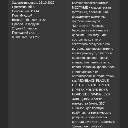
Переплёт: Твёрдый
Печать: Цветной глянец
Откуда:
Украина
Язык: Русский
Зарегистрирован
: 26.10.2012
Краткая характеристика:
Приглашений:
0
МЕСТНЫЕ - классическая
Сообщений:
11414
фотокнига, посвящённая
Пол:
Мужской
фанатскому движению
Возраст:
19
[2006-11-20]
футбольного клуба
Провел на форуме:
"Металлург" (Липецк),
26 дней 18 часов
берущему своё начало в
Последний визит:
далёком 1979 году. Она
09.09.2024 13:17:35
состоит из краткого
текстового экскурса в его
историю, где упоминается о
первопроходцах, взлётах и
падениях красно-чёрных
ультрас (на ранних этапах
использовались красно-бело-
синие цвета), и их
организованных групп, таких
как RED-BLACK PLAGUE,
LIPETSK PIRANIES CLAN,
LIPETSK KOLDYR BOYS,
NORD SIDE, SWINGLERS,
ЗАВОДИЛЫ, а также
множества (около 350)
снимков, для порядка
разбитых на тематические