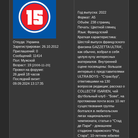
MagShop
10.02.2022 13:45:25
Администратор
Gazzetta ultra' # 6/Франция
Год выпуска: 2022
Формат: А5
Объём: 238 страниц
Печать: Цветной глянец
Язык: Французский
Краткая характеристика:
Откуда:
Украина
Шестой выпуск французского
Зарегистрирован
: 26.10.2012
фанзина GAZZETTA ULTRA',
Приглашений:
0
как обычно, вобрал в себя
Сообщений:
11414
целую кучу интересных
Пол:
Мужской
материалов. Внутренней
Возраст:
19
[2006-11-20]
сцене посвящены: большое
Провел на форуме:
интервью с представителями
26 дней 18 часов
ULTRA BOYS - "Страсбур",
Последний визит:
ответившими на 130
09.09.2024 13:17:35
вопросов редакции; рассказ о
COLLECTIF ISARIEN, чей
футбольный клуб - "Бове", на
протяжении почти всех 10 лет
существования группы
болтался в любительских
лигах национального
чемпионата; статьи о "Стад