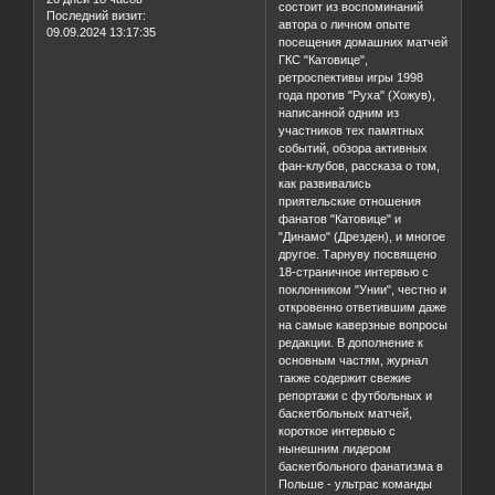
состоит из воспоминаний
Последний визит:
автора о личном опыте
09.09.2024 13:17:35
посещения домашних матчей
ГКС "Катовице",
ретроспективы игры 1998
года против "Руха" (Хожув),
написанной одним из
участников тех памятных
событий, обзора активных
фан-клубов, рассказа о том,
как развивались
приятельские отношения
фанатов "Катовице" и
"Динамо" (Дрезден), и многое
другое. Тарнуву посвящено
18-страничное интервью с
поклонником "Унии", честно и
откровенно ответившим даже
на самые каверзные вопросы
редакции. В дополнение к
основным частям, журнал
также содержит свежие
репортажи с футбольных и
баскетбольных матчей,
короткое интервью с
нынешним лидером
баскетбольного фанатизма в
Польше - ультрас команды