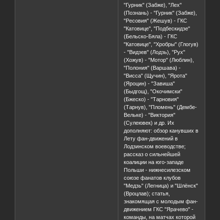
"Гурник" (Забже), "Лех"
(Познань) - "Гурник" (Забже),
"Ресовия" (Жешув) - ГКС
"Катовице", "Подбескидзе"
(Бельско-Бяла) - ГКС
"Катовице", "Хробры" (Глогув)
- "Видзев" (Лодзь), "Рух"
(Хожув) - "Мотор" (Люблин),
"Полония" (Варшава) -
"Висса" (Щучин), "Ярота"
(Яроцин) - "Завиша"
(Быдгощ), "Окочимски"
(Бжеско) - "Тарновия"
(Тарнув), "Пломень" (Дембе-
Вельке) - "Виктория"
(Сулеювек) и др. Их
дополняют: обзор канувших в
Лету фан-движений в
Лодзинском воеводстве;
рассказ о сильнейшей
коалиции на юго-западе
Польши - нижнесилезском
союзе фанатов клубов
"Медзь" (Легница) и "Шлёнск"
(Вроцлав); статья,
знакомящая с молодым фан-
движением ГКС "Ярачево" -
команды, на матчах которой