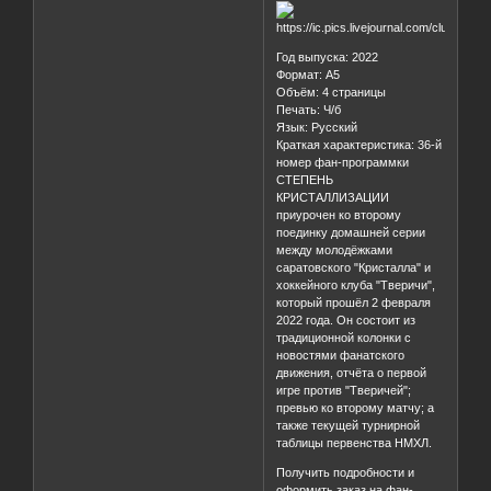
Год выпуска: 2022
Формат: А5
Объём: 4 страницы
Печать: Ч/б
Язык: Русский
Краткая характеристика: 36-й
номер фан-программки
СТЕПЕНЬ
КРИСТАЛЛИЗАЦИИ
приурочен ко второму
поединку домашней серии
между молодёжками
саратовского "Кристалла" и
хоккейного клуба "Тверичи",
который прошёл 2 февраля
2022 года. Он состоит из
традиционной колонки с
новостями фанатского
движения, отчёта о первой
игре против "Тверичей";
превью ко второму матчу; а
также текущей турнирной
таблицы первенства НМХЛ.
Получить подробности и