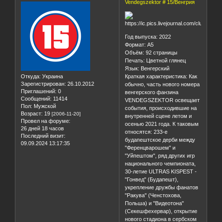
Vendegszektor # 15/Венгрия
Год выпуска: 2022
Формат: А5
Объём: 92 страницы
Печать: Цветной глянец
Язык: Венгерский
Откуда:
Украина
Краткая характеристика: Как
Зарегистрирован
: 26.10.2012
обычно, часть нового номера
Приглашений:
0
венгерского фанзина
Сообщений:
11414
VENDEGSZEKTOR освещает
Пол:
Мужской
события, происходившие на
Возраст:
19
[2006-11-20]
внутренней сцене летом и
Провел на форуме:
осенью 2021 года. К таковым
26 дней 18 часов
относятся: 233-е
Последний визит:
будапештское дерби между
09.09.2024 13:17:35
"Ференцварошем" и
"Уйпештом", ряд других игр
национального чемпионата,
30-летие ULTRAS KISPEST -
"Гонвед" (Будапешт),
укрепление дружбы фанатов
"Ракува" (Ченстохова,
Польша) и "Видеотона"
(Секешфехервар), открытие
нового стадиона в сербском