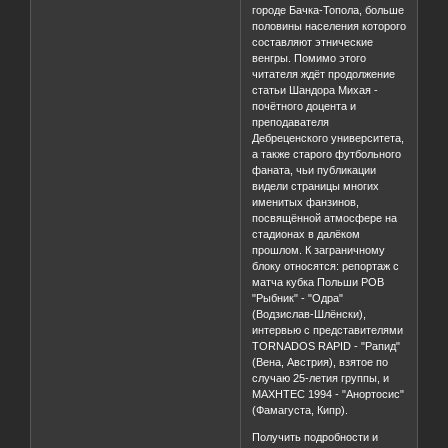
городе Бачка-Топола, больше
половины населения которого
составляют этнические
венгры. Помимо этого
читателя ждёт продолжение
статьи Шандора Михая -
почётного доцента и
преподавателя
Дебреценского университета,
а также старого футбольного
фаната, чьи публикации
видели страницы многих
именитых фанзинов,
посвящённой атмосфере на
стадионах в далёком
прошлом. К заграничному
блоку относятся: репортаж с
матча кубка Польши РОВ
"Рыбник" - "Одра"
(Водзислав-Шлёнски),
интервью с представителями
TORNADOS RAPID - "Рапид"
(Вена, Австрия), взятое по
случаю 25-летия группы, и
MAXHTEC 1994 - "Анортосис"
(Фамагуста, Кипр).
Получить подробности и