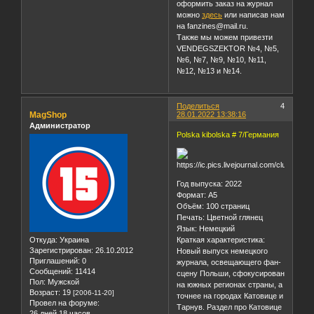
оформить заказ на журнал
можно
здесь
или написав нам
на fanzines@mail.ru.
Также мы можем привезти
VENDEGSZEKTOR №4, №5,
№6, №7, №9, №10, №11,
№12, №13 и №14.
Поделиться
4
MagShop
28.01.2022 13:38:16
Администратор
Polska kibolska # 7/Германия
Год выпуска: 2022
Формат: А5
Объём: 100 страниц
Печать: Цветной глянец
Язык: Немецкий
Откуда:
Украина
Краткая характеристика:
Зарегистрирован
: 26.10.2012
Новый выпуск немецкого
Приглашений:
0
журнала, освещающего фан-
Сообщений:
11414
сцену Польши, сфокусирован
Пол:
Мужской
на южных регионах страны, а
Возраст:
19
[2006-11-20]
точнее на городах Катовице и
Провел на форуме:
Тарнув. Раздел про Катовице
26 дней 18 часов