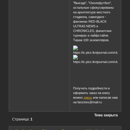
разделы, среди которых
центральную часть занимают
"Домашняя трибуна",
"Выезда", "Околофутбол",
остальные сфокусированы
на архитектуре местного
стадиона, самиздате -
фанзинах RED-BLACK
ULTRAS NEWS и
CHRONICLES, фанатских
турнирах и лайфстайле.
Тираж 100 экземпляров.
Получить подробности и
оформить заказ на книгу
можно
здесь
или написав нам
на fanzines@mail.ru