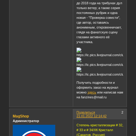
до 2018 года на трибунах дул
только ветер; а также серия
постоянных рубрик и одна
новая - "Проверка совести",
где автор, оставаясь
анонимным, откровенничает,
глядя на фанатскую сцену
глазами активного её
участника.
Получить подробности и
оформить заказ на журнал
можно
здесь
или написав нам
на fanzines@mail.ru
Поделиться
2
MagShop
21.01.2022 12:14:42
Администратор
Степень кристаллизации # 32,
# 33 и # 34/ХК Кристалл
(Саратов, Россия)