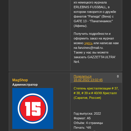
дерби, а также интервью с
капо ULTRAS RAPID,
позаимствованное у коллег
из немецкого журнала
ERLEBNIS FUSSBALL, в
котором говорится о дружбе
фанатов "Рапида" (Вена) с
GATE 13 - "Панатинаикос"
(Афины).
Получить подробности и
оформить заказ на журнал
можно
здесь
или написав нам
на fanzines@mail.ru.
Также у нас вы можете
заказать GAZZETTA ULTRA'
№4.
Поделиться
8
MagShop
16.02.2022 13:02:45
Администратор
Степень кристаллизации # 37,
# 38, # 39 и # 40/ХК Кристалл
(Саратов, Россия)
Год выпуска: 2022