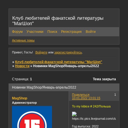
Клуб любителей фанатской литературы
"МагШоп"
Форум
Участники
Поиск
Регистрация
Войти
Активные темы
Привет, Гость!
Войдите
или
зарегистрируйтесь
.
»
Клуб любителей фанатской литературы "МагШоп"
»
Новости
»
Новинки MagShop/Январь-апрель/2022
Страница:
1
Тема закрыта
Новинки MagShop/Январь-апрель/2022
Поделиться
1
MagShop
10.01.2022 13:01:15
Администратор
To my kibice # 242/Польша
Год выпуска: 2022