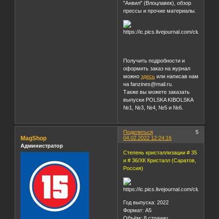
"Анвил" (Влоцлавек), обзор
прессы и прочие материалы.
Получить подробности и
оформить заказ на журнал
можно
здесь
или написав нам
на fanzines@mail.ru.
Также вы можете заказать
выпуски POLSKA KIBOLSKA
№1, №3, №4, №5 и №6.
Поделиться
5
MagShop
04.02.2022 12:24:16
Администратор
Степень кристаллизации # 35
и # 36/ХК Кристалл (Саратов,
Россия)
Год выпуска: 2022
Формат: А5