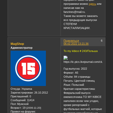
оформить заказ на фан-
программки можно
здесь
или
написав нам на
fanzines@mail.ru.
Также вы можете заказать
все предыдущие выпуски
СТЕПЕНИ
КРИСТАЛЛИЗАЦИИ.
Поделиться
6
MagShop
06.02.2022 13:21:36
Администратор
To my kibice # 243/Польша
Год выпуска: 2022
Формат: А5
Объём: 84 страницы
Печать: Цветной глянец
Язык: Польский
Откуда:
Украина
Краткая характеристика:
Зарегистрирован
: 26.10.2012
Февральский выпуск
Приглашений:
0
ежемесячника TO MY KIBICE
Сообщений:
11414
наполнен всем чем угодно,
Пол:
Мужской
кроме репортажей с
Возраст:
19
[2006-11-20]