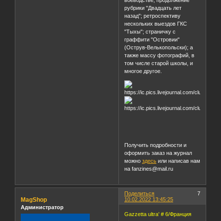
Свентокшишском
воеводстве; продолжение
рубрики "Двадцать лет
назад"; ретроспективу
нескольких выездов ГКС
"Тыхы"; страничку с
граффити "Островии"
(Острув-Велькопольски); а
также массу фотографий, в
том числе старой школы, и
многое другое.
Получить подробности и
оформить заказ на журнал
можно
здесь
или написав нам
на fanzines@mail.ru
Поделиться
7