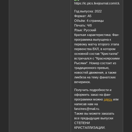
текущей турнирной таблицы
первенства НМХЛ.
Год выпуска: 2022
Формат: А5
Объём: 4 страницы
Печать: Ч/б
Язык: Русский
Краткая характеристика: Фан-
программка выпущена к
первому матчу второго этапа
первенства ВХЛ, в котором
основной состав "Кристалла"
встречался с "Красноярскими
Рысями". Номер состоит из
традиционного превью,
новостей движения, а также
ликбеза на тему фанатских
вечеринок.
Получить подробности и
оформить заказ на фан-
программки можно
здесь
или
написав нам на
fanzines@mail.ru.
Также вы можете заказать