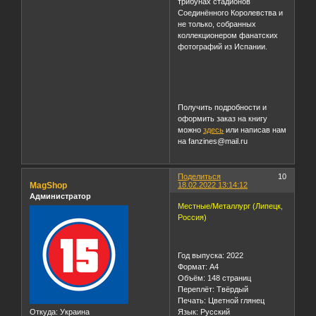
субкультур, и более 350
снимков, сделанных на
улицах, в барах и на
трибунах стадионов
Соединённого Королевства и
не только, собранных
коллекционером фанатских
фотографий из Испании.
Получить подробности и
оформить заказ на книгу
можно
здесь
или написав нам
на fanzines@mail.ru
Поделиться
10
MagShop
18.02.2022 13:14:12
Администратор
Местные/Металлург (Липецк,
Россия)
Год выпуска: 2022
Формат: А4
Объём: 148 страниц