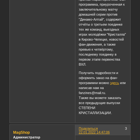
программка, приуроченная к
заключительному матчу
домашней серии против
"Динамо-Алтай", содержит
отчёты о третьем поединке
тех же команд, выездных
играх молодёжки "Кристалла"
в Кирово-Чепецке, новостей
фан-движения, а также
превью к четвёртому,
последнему поединку в
первом этапе первенства
ВХЛ.
Получить подробности и
оформить заказ на фан-
программки можно
здесь
или
написав нам на
fanzines@mail.ru.
Также вы можете заказать
все предыдущие выпуски
СТЕПЕНИ
КРИСТАЛЛИЗАЦИИ.
Поделиться
3
MagShop
22.01.2022 14:47:06
Администратор