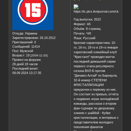
Год выпуска: 2022
Формат: А5
Объём: 8 страниц
Откуда:
Украина
Печать: Ч/б
Зарегистрирован
: 26.10.2012
Язык: Русский
Приглашений:
0
Краткая характеристика: 15-
Сообщений:
11414
го, 16-го, 18-го и 19-го января
Пол:
Мужской
саратовский хоккейный клуб
Возраст:
19
[2006-11-20]
"Кристалл" проводил матчи
Провел на форуме:
последней домашней серии
26 дней 18 часов
первого этапа регулярного
Последний визит:
сезона ВХЛ-Б против
09.09.2024 13:17:35
"Динамо-Алтай" из Барнаула.
32-й номер СТЕПЕНИ
КРИСТАЛЛИЗАЦИИ
приурочен к первому из них.
Он состоит из превью, отчёта
о недавних играх молодёжной
команды, рассказа о втором
фан-турнире по дворовому
хоккею с шайбой - Кубке
кристаллизации, и интервью с
представителем молодого
поколения фанатов