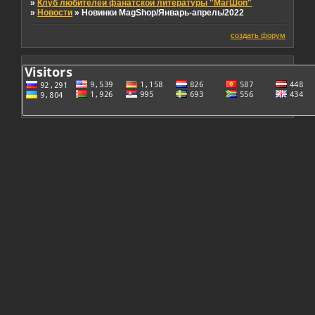
Тема закрыта
Страница:
1
»
Клуб любителей фанатской литературы "МагШоп"
»
Новости
»
Новинки MagShop/Январь-апрель/2022
создать форум