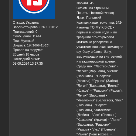
Формат: А5
Объём: 84 страницы
Печать: Цветной глянец
Язык: Польский
Откуда:
Украина
Краткая характеристика: 242-
Зарегистрирован
: 26.10.2012
й номер TO MY KIBICE -
Приглашений:
0
первый в новом году, и по
Сообщений:
11414
традиции его открывают
Пол:
Мужской
матчевые репортажи с
Возраст:
19
[2006-11-20]
участием польских команд по
Провел на форуме:
футболу и баскетболу,
26 дней 18 часов
выступающих на внутренней
Последний визит:
и международной аренах.
09.09.2024 13:17:35
Среди них: "Лестер Сити" -
"Легия" (Варшава), "Легия"
(Варшава) - "Спартак"
(Москва), "Гурник" (Забже) -
"Легия" (Варшава), "Висла"
(Краков) - "Радомяк" (Радом),
"Легия" (Варшава) -
"Ягеллония" (Белосток), "Лех"
(Познань) - "Варта"
(Познань), "Заглембе"
(Любин) - "Лех" (Познань),
"Краковия" (Краков) - "Легия"
(Варшава), "Радомяк"
(Радом) - "Лех" (Познань),
"Ракув" (Ченстохова) -