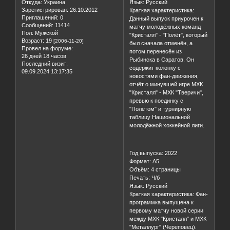
Формат: А5
Объём: 4 страницы
Печать: Ч/б
Откуда:
Украина
Язык: Русский
Зарегистрирован
: 26.10.2012
Краткая характеристика:
Приглашений:
0
Данный выпуск приурочен к
Сообщений:
11414
матчу молодёжных команд
Пол:
Мужской
"Кристалл" - "Полёт", который
Возраст:
19
[2006-11-20]
был сначала отменён, а
Провел на форуме:
потом перенесён из
26 дней 18 часов
Рыбинска в Саратов. Он
Последний визит:
содержит колонку с
09.09.2024 13:17:35
новостями фан-движения,
отчёт о минувшей игре МХК
"Кристалл" - МХК "Тверичи",
превью к поединку с
"Полётом" и турнирную
таблицу Национальной
молодёжной хоккейной лиги.
Год выпуска: 2022
Формат: А5
Объём: 4 страницы
Печать: Ч/б
Язык: Русский
Краткая характеристика: Фан-
программка выпущена к